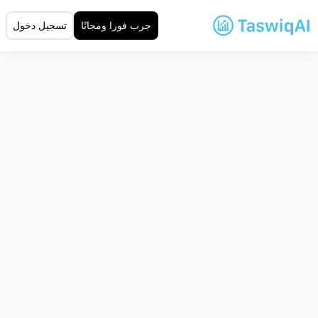
جرب فورا ومجانًا
تسجيل دخول