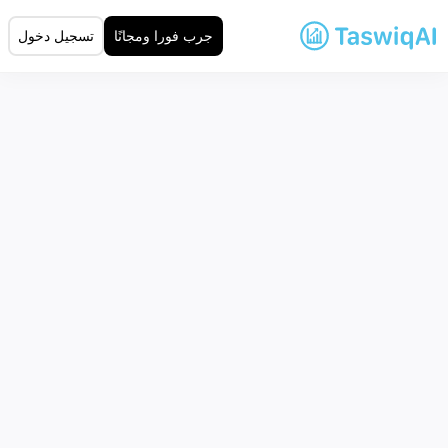
جرب فورا ومجانًا
تسجيل دخول