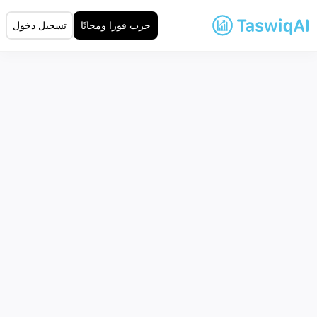
جرب فورا ومجانًا
تسجيل دخول