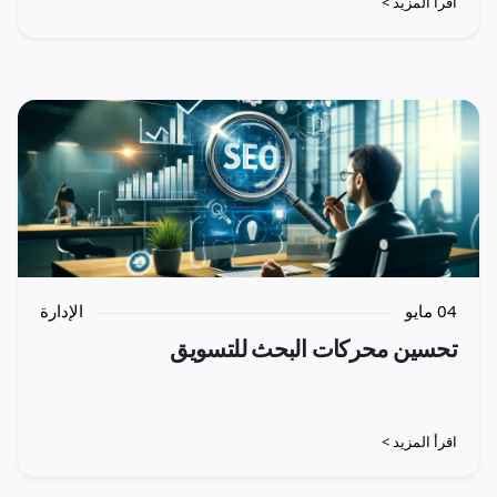
اقرأ المزيد >
04 مايو
الإدارة
تحسين محركات البحث للتسويق
اقرأ المزيد >