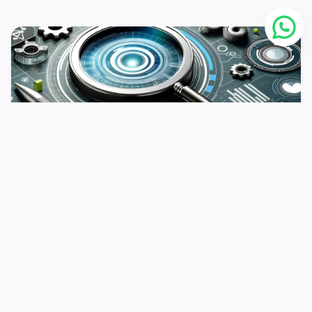
20 فبراير
الإدارة
التسويق عبر محركات البحث
اقرأ المزيد >