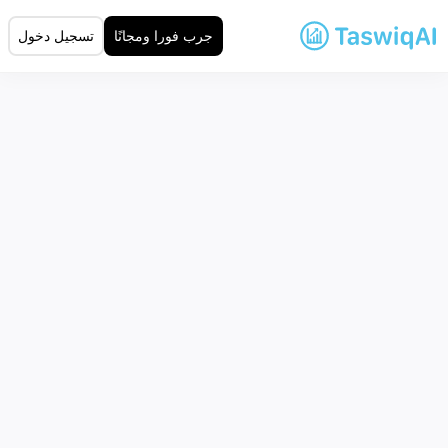
جرب فورا ومجانًا
تسجيل دخول