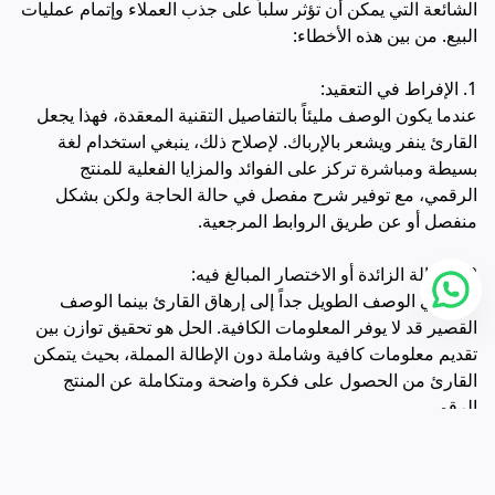
الشائعة التي يمكن أن تؤثر سلباً على جذب العملاء وإتمام عمليات
البيع. من بين هذه الأخطاء:
1. الإفراط في التعقيد:
عندما يكون الوصف مليئاً بالتفاصيل التقنية المعقدة، فهذا يجعل
القارئ ينفر ويشعر بالإرباك. لإصلاح ذلك، ينبغي استخدام لغة
بسيطة ومباشرة تركز على الفوائد والمزايا الفعلية للمنتج
الرقمي، مع توفير شرح مفصل في حالة الحاجة ولكن بشكل
منفصل أو عن طريق الروابط المرجعية.
2. الإطالة الزائدة أو الاختصار المبالغ فيه:
قد يؤدي الوصف الطويل جداً إلى إرهاق القارئ بينما الوصف
القصير قد لا يوفر المعلومات الكافية. الحل هو تحقيق توازن بين
تقديم معلومات كافية وشاملة دون الإطالة المملة، بحيث يتمكن
القارئ من الحصول على فكرة واضحة ومتكاملة عن المنتج
الرقمي.
3. عدم التركيز على الفوائد العملية:
يركز بعض الوصفات على الخصائص التقنية أو الجوانب الثانوية