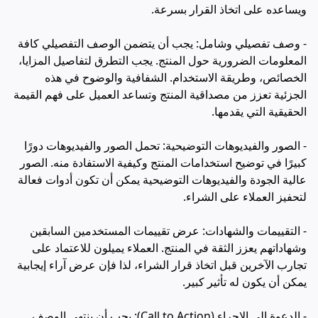
ويساعده على اتخاذ القرار بسرعة.
- وصف تفصيلي وشامل: يجب أن يتضمن الوصف التفصيلي كافة
المعلومات الضرورية حول المنتج. يجب التطرق لتفاصيل المزايا،
الخصائص، وطريقة الاستخدام. الشفافية والوضوح في هذه
الجزئية تعزز من مصداقية المنتج وتساعد العميل على فهم القيمة
الحقيقية التي يقدمها.
- الصور والفيديوهات التوضيحية: تحمل الصور والفيديوهات دورًا
كبيرًا في توضيح استخدامات المنتج وكيفية الاستفادة منه. الصور
عالية الجودة والفيديوهات التوضيحية يمكن أن تكون أدوات فعالة
لتحفيز العملاء على الشراء.
- التقييمات والشهادات: عرض تقييمات المستخدمين السابقين
وشهاداتهم يعزز الثقة في المنتج. العملاء يميلون للاعتماد على
تجارب الآخرين قبل اتخاذ قرار الشراء، لذا فإن عرض آراء إيجابية
يمكن أن يكون له تأثير كبير.
- الدعوة إلى الإجراء (Call to Action): يجب أن ينتهي الوصف