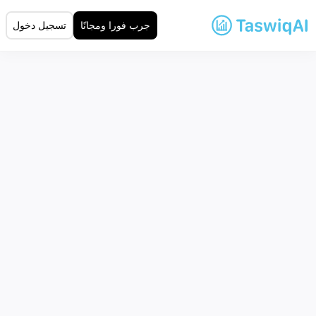
جرب فورا ومجانًا
تسجيل دخول