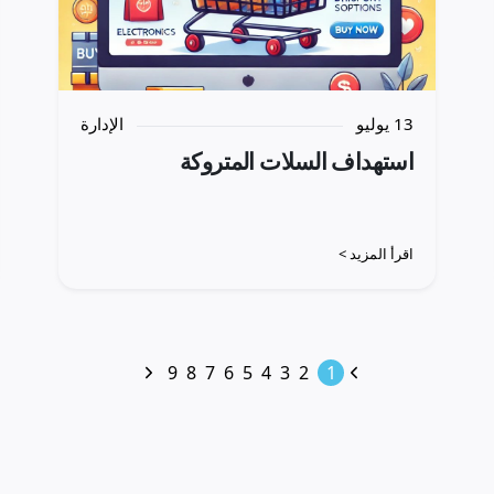
13 يوليو
الإدارة
استهداف السلات المتروكة
اقرأ المزيد >
9
8
7
6
5
4
3
2
1