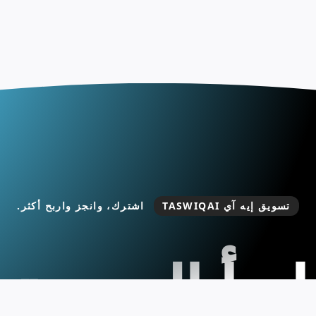
تسويق إيه آي TASWIQAI
اشترك، وانجز واربح أكثر.
ابدأ التجربة