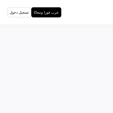
جرب فورا ومجانًا
تسجيل دخول