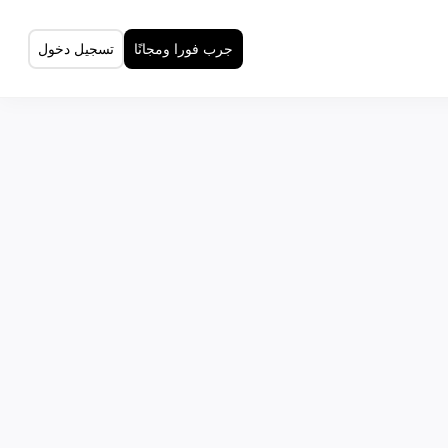
جرب فورا ومجانًا
تسجيل دخول