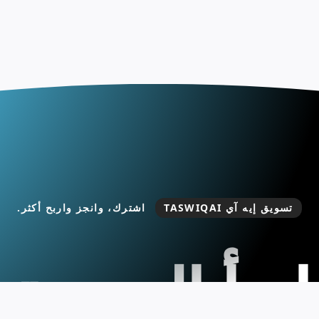
تسويق إيه آي TASWIQAI
اشترك، وانجز واربح أكثر.
ابدأ التجربة