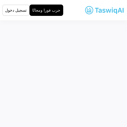
جرب فورا ومجانًا
تسجيل دخول