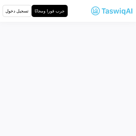
جرب فورا ومجانًا
تسجيل دخول