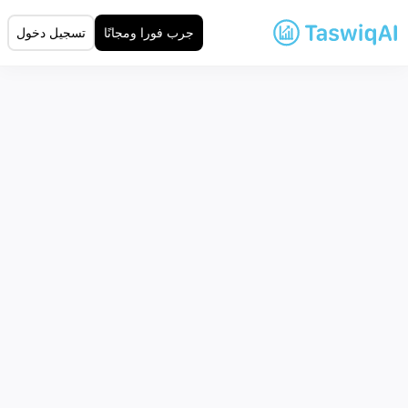
جرب فورا ومجانًا
تسجيل دخول