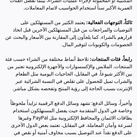
المكتبية أو المحمولة لإجراء عمليات الشراء، بينما تفضل الفئات
العمرية الأكبر سناً استخدام الحواسيب لاتمام المعاملات.
ثالثاً، التوجهات الفعالية:
يعتمد الكثير من المستهلكين على
التوصيات والمراجعات من قبل المستهلكين الآخرين قبل اتخاذ
قرارهم بالشراء. كما يلجأون إلى المقارنة بين الأسعار والبحث عن
الخصومات والكوبونات لتوفير المال.
رابعاً، فئات المنتجات:
تلاحظ أنماط مختلفة من الشراء حسب فئة
المنتجات. الملابس والإكسسوارات والأجهزة الإلكترونية تعتبر من
بين الأكثر شيوعاً. في المقابل، الحاجيات اليومية مثل الطعام
والشراب تميل للحصول على تقلص في النسبة الشرائية عبر
الإنترنت بسبب الحاجة إلى رؤية المنتج وتفحصه بشكل مباشر.
وأخيراً، وسائل الدفع: تشهد وسائل الدفع الرقمية تزايداً ملحوظاً
وخاصة في الدول المتقدمة حيث يفضل المستهلكون استخدام
بطاقات الائتمان والمحافظ الإلكترونية مثل PayPal وغيرها
لسرعة وأمان المعاملة. في المقابل، تعتمد بعض الدول الأخرى
على الدفع نقداً عند التوصيل بسبب مخاوف أمنية أو نقص في