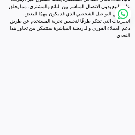
على البيع بدون الاتصال المباشر بين البائع والمشتري، مما يخلق
فجوة في التواصل الشخصي الذي قد يكون مهمًا للبعض.
الشركات التي تبتكر طرقًا لتحسين تجربة المستخدم عن طريق
دعم العملاء الفوري والدردشة المباشرة ستتمكن من تجاوز هذا
التحدي.
من ناحية أخرى، هناك فرص هائلة للشركات التي تستطيع تقديم
تجربة مخصصة وفريدة للمستهلكين. تقنيات مثل الذكاء
الاصطناعي وتحليل البيانات الكبيرة تتيح للشركات فهم عميق
لسلوك المستهلك وتقديم عروض مخصصة بناءً على تفضيلاتهم
واهتماماتهم. هذا لا يساهم فقط في زيادة المبيعات بل يبني ولاء
طويل الأمد.
علاوة على ذلك، يُعتبر التسويق الرقمي أداة قوية لشركات التجارة
الإلكترونية لاستهداف الجمهور بشكل أكثر دقة وفعالية. بالإمكان
استخدام الإعلانات الموجهة والحملات التسويقية عبر وسائل
التواصل الاجتماعي للوصول إلى شريحة كبيرة من المستهلكين
الذين قد يكونون مهتمين بمنتجات أو خدمات معينة، مما يزيد من