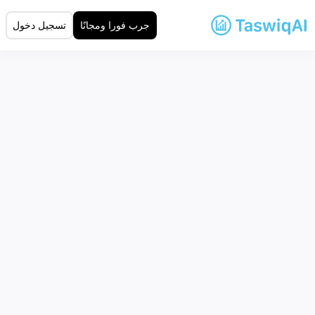
جرب فورا ومجانًا
تسجيل دخول