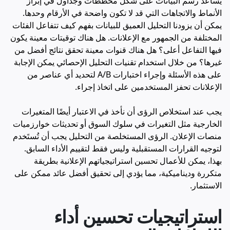
يساعد رسم البيانات على شكل مخططات وجداول في إبراز
الأنماط والاتجاهات التي قد لا تكون واضحة في الأرقام وحدها.
يمكن أن يزودنا التحليل العميق للبيانات بفهم كيف تتفاعل الفئات
المختلفة من الجمهور مع الإعلانات. هل هناك توقيتات معينة يكون
فيها التفاعل أعلى؟ هل هناك قنوات معينة تحقق نتائج أفضل من
غيرها؟ من خلال استخدام تقنيات التحليل الإحصائي يمكن الإجابة
على هذه الأسئلة وإجراء اختبارات A/B لتحديد أي عناصر من
الإعلانات تحفز المستخدمين على اتخاذ إجراء.
يجب عند استخلاص الرؤى أن نأخذ في الاعتبار أيضًا المتغيرات
الخارجية مثل التغيرات في سلوك السوق أو تحديثات خوارزميات
منصات الإعلان. الرؤى المستخلصة من التحليل يجب أن تُستَخدم
لتوجيه القرارات المستقبلية وليس فقط لتقييم الأداء السابق.
بهذا، يمكن للأعمال تحسين استراتيجياتهم الإعلانية بطريقة
متكررة وديناميكية، مما يؤدي إلى تحقيق أفضل عائد ممكن على
الاستثمار.
استراتيجيات تحسين أداء