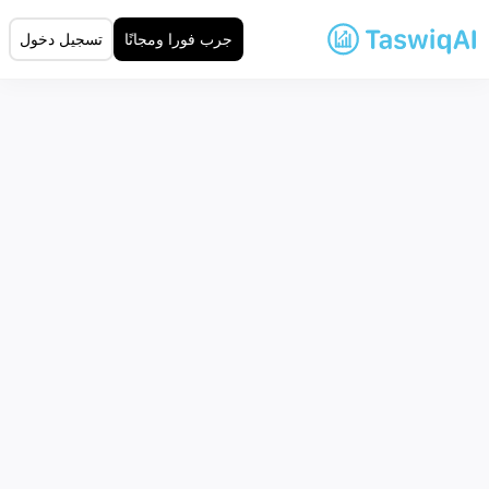
جرب فورا ومجانًا
تسجيل دخول