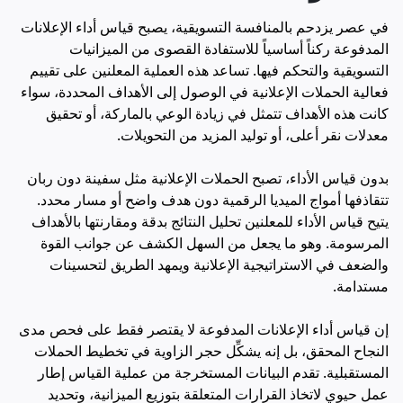
في عصر يزدحم بالمنافسة التسويقية، يصبح قياس أداء الإعلانات
المدفوعة ركناً أساسياً للاستفادة القصوى من الميزانيات
التسويقية والتحكم فيها. تساعد هذه العملية المعلنين على تقييم
فعالية الحملات الإعلانية في الوصول إلى الأهداف المحددة، سواء
كانت هذه الأهداف تتمثل في زيادة الوعي بالماركة، أو تحقيق
معدلات نقر أعلى، أو توليد المزيد من التحويلات.
بدون قياس الأداء، تصبح الحملات الإعلانية مثل سفينة دون ربان
تتقاذفها أمواج الميديا الرقمية دون هدف واضح أو مسار محدد.
يتيح قياس الأداء للمعلنين تحليل النتائج بدقة ومقارنتها بالأهداف
المرسومة. وهو ما يجعل من السهل الكشف عن جوانب القوة
والضعف في الاستراتيجية الإعلانية ويمهد الطريق لتحسينات
مستدامة.
إن قياس أداء الإعلانات المدفوعة لا يقتصر فقط على فحص مدى
النجاح المحقق، بل إنه يشكِّل حجر الزاوية في تخطيط الحملات
المستقبلية. تقدم البيانات المستخرجة من عملية القياس إطار
عمل حيوي لاتخاذ القرارات المتعلقة بتوزيع الميزانية، وتحديد