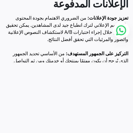
الإعلانات المدفوعة
تعزيز جودة الإعلانات:
من الضروري الاهتمام بجودة المحتوى
والتصميم الإعلاني لترك انطباع جيد لدى المشاهدين. يمكن تحقيق
ذلك من خلال إجراء اختبارات A/B لاستكشاف النصوص الإعلانية
والصور والمرئيات التي تحقق أفضل النتائج.
التركيز على الجمهور المستهدف:
من الأساسي تحديد الجمهور
الذي يُرجح أن يكون مهتمًا بمنتجك أو خدمتك ومن ثم التواصل
معهم بطريقة شخصية. استخدم الفلاتر والخيارات التي تقدمها
منصات الإعلان للوصول إلى هذا الجمهور.
تحسين الهبوط وصفحات الويب:
ضمان أن صفحة الهبوط مصممة
لتحقيق الهدف من الإعلان وتتناسب مع الرسالة الإعلانية. يجب أن
تكون سريعة التحميل ومتوافقة مع الأجهزة المتنقلة.
اختيار الكلمات المفتاحية الدقيقة:
استخدم بيانات الأداء لتحديد
الكلمات المفتاحية التي تجلب أكبر قدر من النقرات وتحول الزوار.
قم بتحسين حملاتك الإعلانية بناءً على هذه المعلومات وصقل