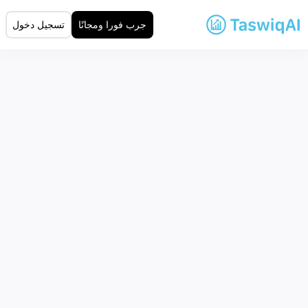
جرب فورا ومجانًا
تسجيل دخول