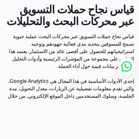
قياس نجاح حملات التسويق
عبر محركات البحث والتحليلات
قياس نجاح حملات التسويق عبر محركات البحث عملية حيوية
تسمح للمسوقين بتحديد مدى فعالية جهودهم وتوجيه
استراتيجياتهم للحصول على أقصى عائد من الاستثمار. يعتمد هذا
القياس على مجموعة من المؤشرات الرئيسية وأدوات التحليل
التي توفر بيانات قيمة حول أداء الحملة.
إحدى الأدوات الأساسية في هذا المجال هي Google Analytics،
والتي تقدم معلومات تفصيلية عن الزيارات، معدل التحويل، مدة
الجلسة، وسلوك المستخدمين داخل الموقع الإلكتروني. من خلال
متابعة هذه البيانات، يمكن للمسوقين تقييم مدى جذب الحملات
التسويقية للزوار الجدد، وكذا الحفاظ على اهتمام الزوار الحاليين.
معدل التحويل هو مؤشر آخر حيوي يُستخدم لقياس نجاح التسويق
عبر محركات البحث. يُعبّر هذا المعدل عن نسبة الزوار الذين