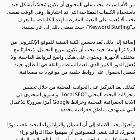
من الأساسيات. يجب على المحتوى أن يكون مُحسّناً بشكل جيد
باستخدام الكلمات المفتاحية التي تم اختيارها، وفي الوقت نفسه،
يجب ألا يُعتمد على التعبئة المفرطة لهذه الكلمات، ما يعرف
بـ"Keyword Stuffing"، حيث يفضي ذلك إلى آثار سلبية.
إضافة إلى ذلك، يُعد تحسين البُنية التقنية للموقع الإلكتروني من
الركائز الهامة؛ حيث يجب أن يكون سريع التحميل، مُتجاوبًا مع
مختلف الأجهزة، ويحتوي على هيكل واضح للروابط الداخلية. ولا
يُغفل الدور الكبير الذي تلعبه السلطة والثقة في النطاق، حيث
يُفضل الحصول على روابط خلفية من مواقع ذات مصداقية.
كذلك، يعد التركيز على الجوانب المحلية من خلال تحسين
محركات البحث المحلي "Local SEO" وتسويق المحتوى في
الأدلة الجغرافية المحلية وخرائط Google أمرًا ضروريًا للأعمال
التي تستهدف مناطق جغرافية محددة.
وأخيرًا، يجب الانتباه إلى أن السياق والنوايا وراء البحث تلعب دورًا
محوريًا، لذلك ينبغي للمسوقين أن يفهموا جيدًا الدوافع وراء
استخدام كلمات مفتاحية معينة، وأن يوائموا الحملات الإعلانية