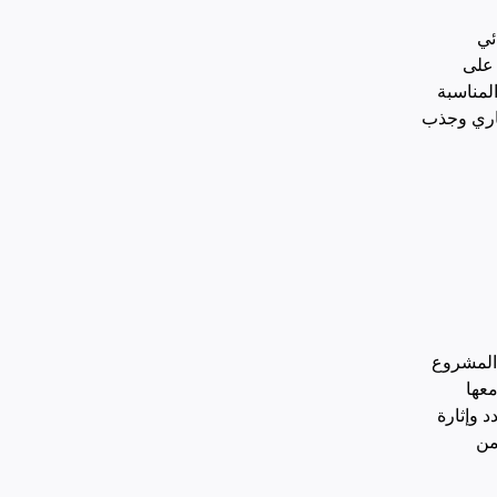
ئي
 على
المناسبة
جاري وجذب
 المشروع
معها
د وإثارة
من