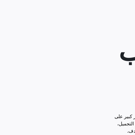
ب
ر كبير على
التجميل،
دف.