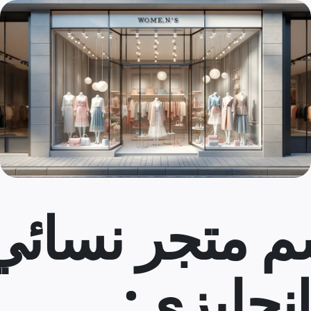
م متجر نسائي
إنجليزي: