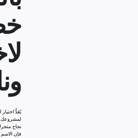
خط
لا
ون
يُعَدُّ اخت
لمشروعك الت
نجاح متجرك
فإن الاسم 