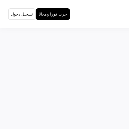
جرب فورا ومجانًا
تسجيل دخول