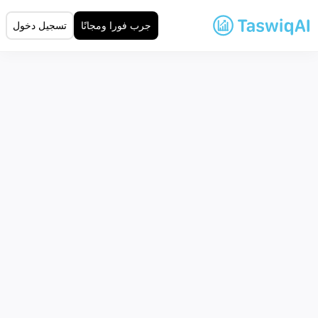
جرب فورا ومجانًا
تسجيل دخول