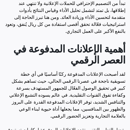
تبدأ من التصميم الإحترافي للحملات الإعلانية ولا تنتهي عند
إطلاقها، بل تمتد لتشمل
تحليل الأداء وقياس النتائج
بأدوات
متقدمة لتحسين الأداء وزيادة العائد. ومن هنا تبرز الحاجة إلى
استراتيجيات فعّالة تحقق أقصى استفادة من كل ريال يُنفق، وتعود
بالنفع الأكبر على العمل التجاري.
أهمية الإعلانات المدفوعة في
العصر الرقمي
لقد أصبحت الإعلانات المدفوعة ركنًا أساسيًا في أي خطة
تسويقية ناجحة في عصرنا الرقمي الحالي، حيث تساهم بشكل
كبير في تحقيق الوصول الفعّال للجمهور المستهدف بسرعة
وكفاءة تفوق القنوات التقليدية. في عالم يسوده التشبع الإعلاني
والتنافس الشديد، توفر الإعلانات المدفوعة القدرة على البروز
والظهور بين المنافسين، مما يجعلها أداة حيوية لبناء الوعي
بالعلامة التجارية وتعزيز الحضور الرقمي.
بفضل التطور التقني، تقدم الإعلانات المدفوعة إمكانيات
تستهدف