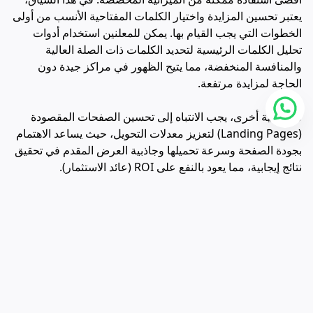
يعتبر تحسين المزايدة واختيار الكلمات المفتاحية الأنسب من أولى
الخطوات التي يجب القيام بها. يمكن للمعلنين استخدام أدوات
تحليل الكلمات الرئيسية لتحديد الكلمات ذات الصلة العالية
والمنافسة المنخفضة، مما يتيح الظهور في مراكز جيدة دون
الحاجة لمزايدة مرتفعة.
من ناحية أخرى، يجب الانتباه إلى تحسين الصفحات المقصودة
(
Landing Pages
) لتعزيز معدلات التحويل، حيث يساعد الاهتمام
بجودة الصفحة وسرعة تحميلها وجاذبية العرض المقدم في تحقيق
نتائج إيجابية، مما يعود بالنفع على ROI (عائد الاستثمار).
كذلك، يعتبر التوجه نحو استهداف دقيق للجمهور أحد العناصر
الأساسية في تحسين الإعلانات المدفوعة. ففهم الجمهور
المستهدف وتحليل سلوكهم يوفر إمكانية تصميم إعلانات مدفوعة
تتلاءم مع متطلباتهم وتفضيلاتهم، مما يرفع من احتمالية التفاعل
والتحويل.
إضافةً إلى ذلك، يمكن اللجوء إلى استراتيجيات المزايدة الذكية